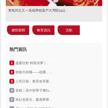
青鳥同文又一高端學校落戶大灣區(qū)...
【
總部新聞
教育資訊
活動
熱門資訊
1
盛夏狂歡 輕裝筑夢 | ...
2
致敬共和國——祖國，...
3
人民日報：教育改革要...
4
喜報｜高中部學子獲Ec...
5
承紅色星光，書逐夢華...