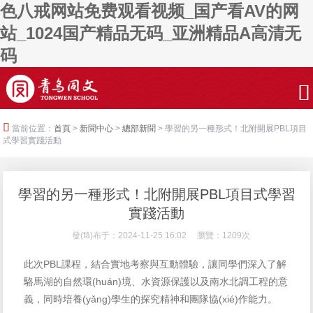
色八戒网站免费观看视频_国产看AV的网
站_1024国产精品无码_亚洲精品A高清无
码
當前位置：
首頁
>
新聞中心
>
總部新聞
> 學習的另一種形式！北附開展PBL項目
式學習實踐活動
學習的另一種形式！北附開展PBL項目式學習
實踐活動
發(fā)布于：2024-11-25 16:02 瀏覽：1209次
此次PBL課程，結合實地考察與互動體驗，讓同學們深入了解
駱馬湖的自然環(huán)境、水資源保護以及南水北調工程的意
義，同時培養(yǎng)學生的探究精神和團隊協(xié)作能力。