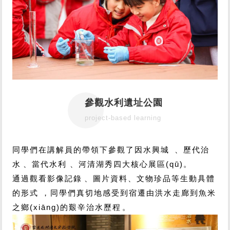
參觀水利遺址公園
project-based learning
同學們在講解員的帶領下參觀了因水興城、歷代治
水、當代水利、河清湖秀四大核心展區(qū)。
通過觀看影像記錄、圖片資料、文物珍品等生動具體
的形式，同學們真切地感受到宿遷由洪水走廊到魚米
之鄉(xiāng)的艱辛治水歷程。