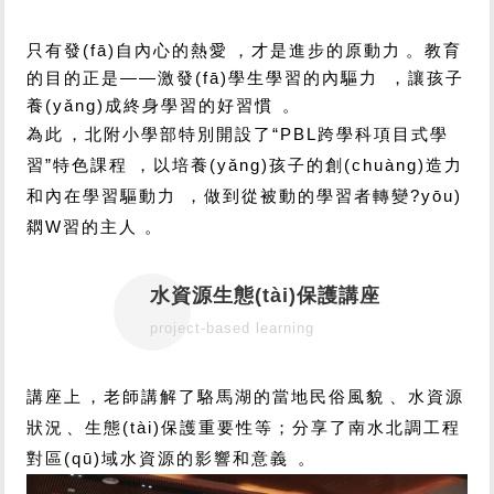
只有發(fā)自內心的熱愛，才是進步的原動力。教育
的目的正是——激發(fā)學生學習的內驅力，讓孩子
養(yǎng)成終身學習的好習慣。
為此，北附小學部特別開設了“PBL跨學科項目式學
習”特色課程，以培養(yǎng)孩子的創(chuàng)造力
和內在學習驅動力，做到從被動的學習者轉變?yōu)
閷W習的主人。
水資源生態(tài)保護講座
project-based learning
講座上，老師講解了駱馬湖的當地民俗風貌、水資源
狀況、生態(tài)保護重要性等；分享了南水北調工程
對區(qū)域水資源的影響和意義。