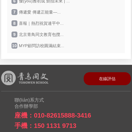
6
優(yōu)雅初成 劍指未來 | ...
7
傳遞愛 傳遞正能量—...
8
喜報｜熱烈祝賀連平中...
9
北京青鳥同文教育包攬...
10
MYP顧問訪校圓滿結束...
在線評估
聯(lián)系方式
合作辦學部
座機：010-82615888-3416
手機：150 1131 9713