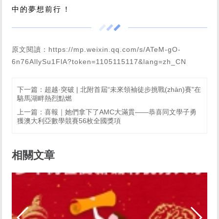
中的夢想前行！
原文閱讀：
https://mp.weixin.qq.com/s/ATeM-gO-
6n76AllySu1FlA?token=1105115117&lang=zh_CN
下一篇
：
超越·突破 | 北附首屆“未來領袖徒步挑戰(zhàn)賽”在
駱馬湖畔熱烈點燃
上一篇
：
喜報｜她們拿下了AMC大滿貫——恭喜同文學子勇
獲澳大利亞數學競賽56枚全國獎項
相關文章