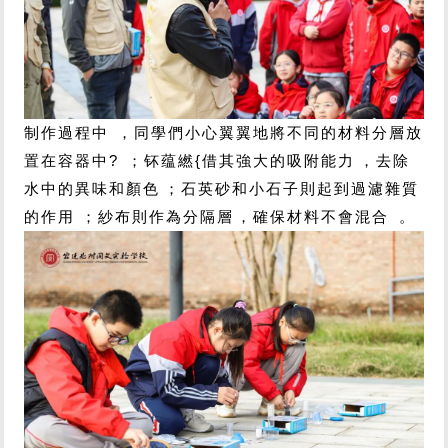
制作過程中，同學們小心翼翼地將不同的材料分層放
置在容器中?；钚蕴繎{借其強大的吸附能力，去除
水中的異味和顏色；石英砂和小石子則起到過濾雜質
的作用；紗布則作為分隔層，確保材料不會混合。