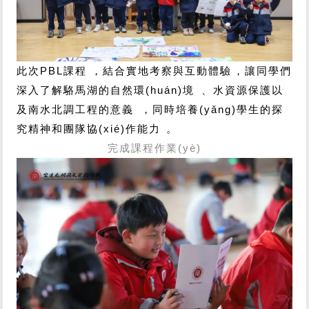
此次PBL課程，結合實地考察與互動體驗，讓同學們
深入了解駱馬湖的自然環(huán)境、水資源保護以
及南水北調工程的意義，同時培養(yǎng)學生的探
究精神和團隊協(xié)作能力。
完成課程作業(yè)