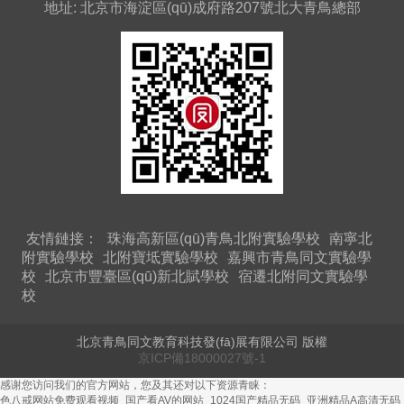
地址: 北京市海淀區(qū)成府路207號北大青鳥總部
友情鏈接：
珠海高新區(qū)青鳥北附實驗學校
南寧北
附實驗學校
北附寶坻實驗學校
嘉興市青鳥同文實驗學
校
北京市豐臺區(qū)新北賦學校
宿遷北附同文實驗學
校
北京青鳥同文教育科技發(fā)展有限公司 版權
京ICP備18000027號-1
感谢您访问我们的官方网站，您及其还对以下资源青睐：
色八戒网站免费观看视频_国产看AV的网站_1024国产精品无码_亚洲精品A高清无码